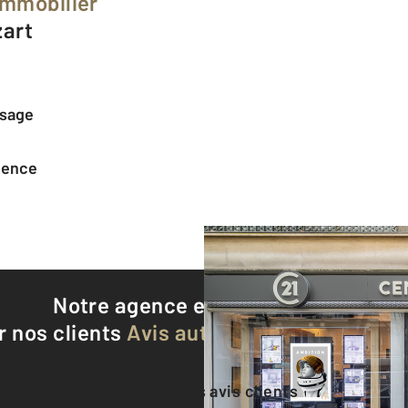
Immobilier
zart
ssage
agence
Notre agence est notée
9,6/10
r nos clients
Avis authentifiés par Qualite
Voir tous les avis clients