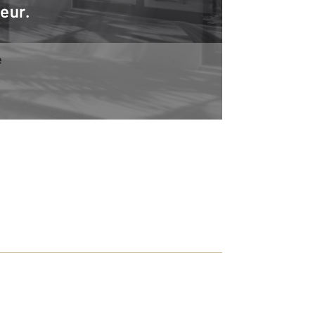
teur.
e