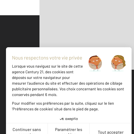
Parlons de vous, parlons biens
500 m
©
Mappy
Votre agence est notée
Achat
Location
Vente
Gestion
9,6
/
10
9,6/10