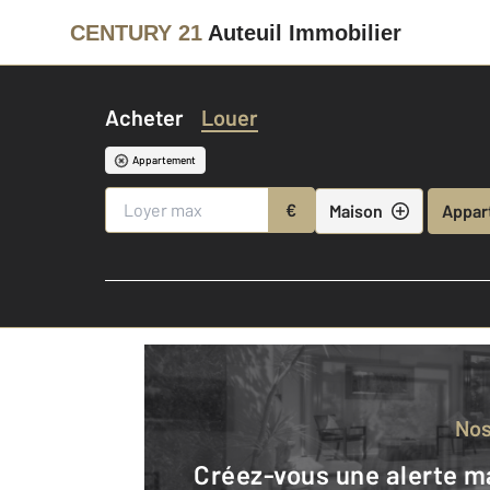
CENTURY 21
Auteuil Immobilier
Acheter
Louer
Appartement
€
Maison
Appar
No
Créez-vous une alerte mail pour être averti quand une annonce est en ligne et consultez la