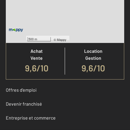
Votre agence est notée
500 m
©
Mappy
Achat
Location
Vente
Gestion
9,6
/
10
9,6/10
Offres d'emploi
Devenir franchisé
Entreprise et commerce