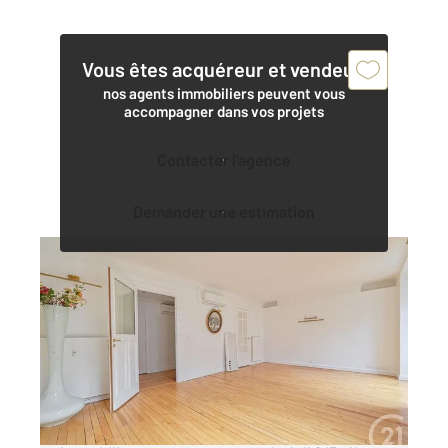
Vous êtes acquéreur et vendeur,
nos agents immobiliers peuvent vous
accompagner dans vos projets
Contacter l'agence
Demander une estimation
PARIS 75016
2
63 m
, 2 pièces
Ref : 5716
Appartement F2 Bis à vendre
635 000 €
Paris 16è, Auteuil Sud, Century21 Auteuil