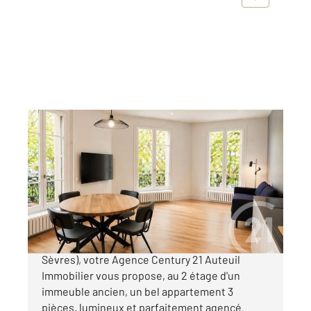
BOULOGNE BILLANCOURT 92
2
50,16 m
, 3 pièces
Ref : 5847
Appartement F3 à vendre
430 000 €
À quelques pas du métro de la Ligne 9 (Pont de
Sèvres), votre Agence Century 21 Auteuil
Immobilier vous propose, au 2 étage d'un
immeuble ancien, un bel appartement 3
pièces, lumineux et parfaitement agencé.