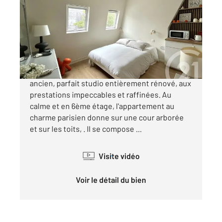
Ref : 5851
Appartement F1 à vendre
177 000 €
VILLAGE D'AUTEUIL. Dans un bel immeuble
ancien, parfait studio entièrement rénové, aux
prestations impeccables et raffinées. Au
calme et en 6ème étage, l'appartement au
charme parisien donne sur une cour arborée
et sur les toits, . Il se compose ...
Visite vidéo
Voir le détail du bien