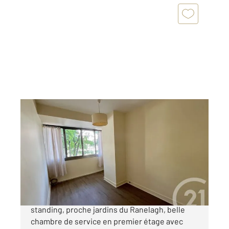
PARIS 75016
2
12,91 m
, 1 pièce
Ref : 5837
Appartement Chambre à vendre
149 000 €
PARIS 16ème. Au sein d'un immeuble de
standing, proche jardins du Ranelagh, belle
chambre de service en premier étage avec