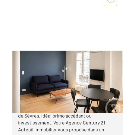
BOULOGNE BILLANCOURT 92
2
49,21 m
, 3 pièces
Ref : 5848
Appartement F3 à vendre
425 000 €
BOULOGNE BILLANCOURT, Métro Ligne 9 Pont
de Sèvres, Idéal primo accédant ou
investissement. Votre Agence Century 21
Auteuil Immobilier vous propose dans un