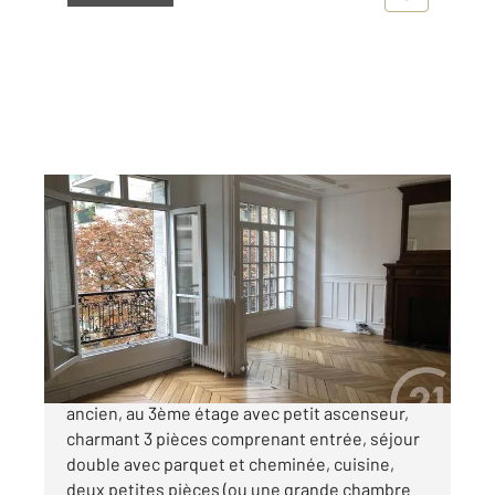
PARIS 75016
2
59,62 m
, 3 pièces
Ref : 5832
Appartement F3 à vendre
730 000 €
Paris 16ème. Passy. Dans un bel immeuble
ancien, au 3ème étage avec petit ascenseur,
charmant 3 pièces comprenant entrée, séjour
double avec parquet et cheminée, cuisine,
deux petites pièces (ou une grande chambre