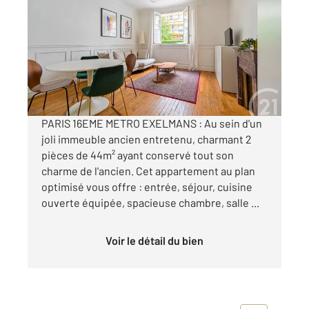
2
44,09 m
, 2 pièces
Ref : 5863
Appartement F2 à vendre
435 000 €
Visiter le site dédié
PARIS 16EME METRO EXELMANS : Au sein d'un
joli immeuble ancien entretenu, charmant 2
pièces de 44m² ayant conservé tout son
charme de l'ancien. Cet appartement au plan
optimisé vous offre : entrée, séjour, cuisine
ouverte équipée, spacieuse chambre, salle ...
Voir le détail du bien