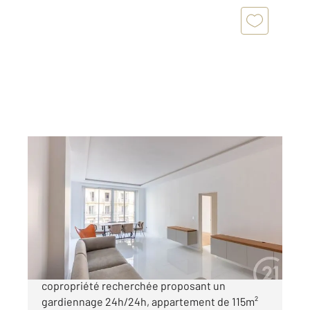
PARIS 75016
2
115,78 m
, 3 pièces
Ref : 5763
Appartement F3 à vendre
1 345 000 €
PARIS 16EME : METRO JASMIN. Au sein d'une
copropriété recherchée proposant un
gardiennage 24h/24h, appartement de 115m²