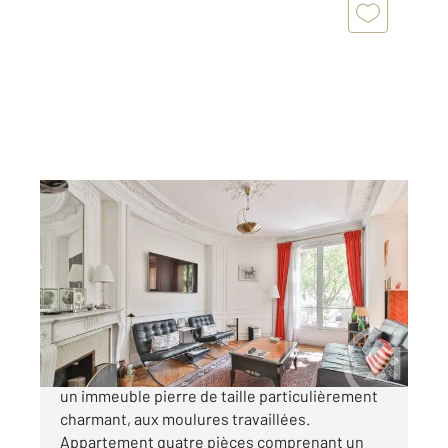
PARIS 75016
2
83,04 m
, 4 pièces
Ref : 5860
Appartement F4 à vendre
933 000 €
PARIS 16EME : A 5 min du Village d'Auteuil, dans
un immeuble pierre de taille particulièrement
charmant, aux moulures travaillées.
Appartement quatre pièces comprenant un