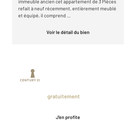
immeuble ancien cet appartement de 3 Pièces
refait à neuf récemment, entièrement meublé
et équipé, il comprend ...
Voir le détail du bien
Prenez un temps d'avance sur le marché
en profitant
gratuitement
des Ventes
Privées CENTURY 21.
J'en profite