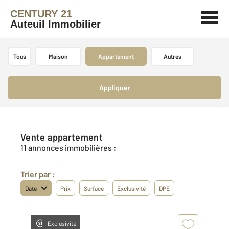
CENTURY 21
Auteuil Immobilier
Tous
Maison
Appartement
Autres
Appliquer
Vente appartement
11 annonces immobilières :
Trier par :
Date
Prix
Surface
Exclusivité
DPE
Exclusivité